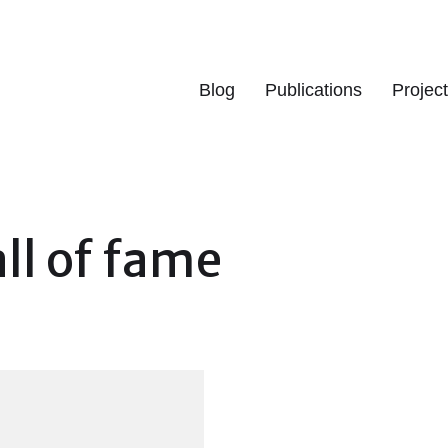
Blog
Publications
Projec
ll of fame